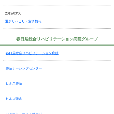
2019/03/06
通所リハビリ・空き情報
2019/01/11
春日居総合リハビリテーション病院グループ
インフルエンザ・ノロウィルス感染流行について・松永会
春日居総合リハビリテーション病院
2019/01/09
ケア２４堀ノ内・特殊詐欺防止！
勝沼ナーシングセンター
2018/12/18
ヒルズ勝沼
ケア２４堀ノ内・家族介護者教室２０１９・１
ヒルズ鎌倉
2018/12/18
老健・年末年始のご案内
ショートステイ・サージ