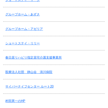
2018/12/04
グループホーム・あずさ
居宅介護支援事業所ウェルファー・年末年始のご案内
グループホーム・アゼリア
2018/12/04
ケア２４堀ノ内・年末年始のご案内
ショートステイ・リリー
2018/12/04
春日居リハビリ指定居宅介護支援事業所
デイホーム(グループホーム内)・年末年始のご案内
医療法人社団 静山会 清川病院
2018/12/04
デイサービス・年末年始のご案内
サイバーナイフセンター ルート20
2018/12/04
村田憲一のHP
通所リハビリ・年末年始のご案内