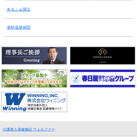
あるふぁ国立
2018/12/04
訪問リハビリ・年末年始のご案内
湯村温泉病院
2018/11/26
老健・入浴スケジュールの変更
2018/11/15
ケア２４堀ノ内・認知症サポーター養成講座(大宮小編)
2018/11/13
通所リハビリ・空き情報
2018/10/15
介護老人保健施設 ウェルファー