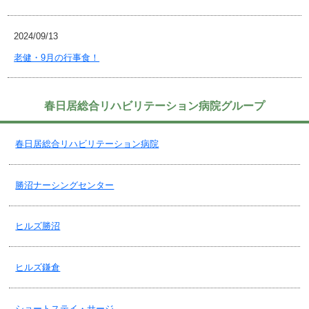
2024/09/13
老健・9月の行事食！
2024/09/09
春日居総合リハビリテーション病院グループ
老健・４階の制限付面会中止について！
春日居総合リハビリテーション病院
2024/09/03
老健・空床情報！2024.9.3更新
勝沼ナーシングセンター
2024/08/26
ヒルズ勝沼
老健・納涼祭2024！
ヒルズ鎌倉
2024/08/20
グループホーム・8月 季節の便り
ショートステイ・サージ