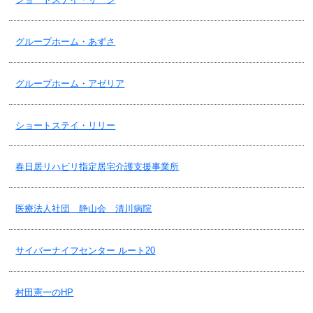
2024/08/15
グループホーム・あずさ
松永会・台風７号接近に伴う営業(デイケア・デイサービス・訪問リハ
ビリ)について！
グループホーム・アゼリア
2024/08/14
ショートステイ・リリー
老健・３階の制限付面会再開のお知らせ！
春日居リハビリ指定居宅介護支援事業所
2024/08/09
松永会・各事業所の夏季休業についてのお知らせ！
医療法人社団 静山会 清川病院
2024/08/09
サイバーナイフセンター ルート20
老健・空床情報！2024.8.9更新
村田憲一のHP
2024/08/08