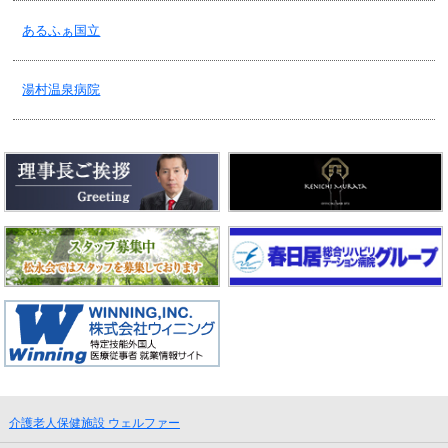
老健・オンライン面会予約状況 ～8/23(金)
あるふぁ国立
2024/08/06
湯村温泉病院
老健・３階の制限付面会中止について！
2024/07/26
老健・空床情報！2024.7.26更新
2024/07/17
老健・保険証類ご提示のお願い！
2024/07/16
老健・制限付面会前の確認！
介護老人保健施設 ウェルファー
2024/07/08