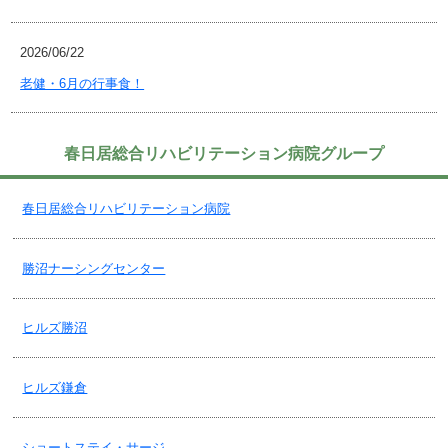
2026/06/22
老健・6月の行事食！
2026/06/18
春日居総合リハビリテーション病院グループ
老健・冷やし中華始めました～！
春日居総合リハビリテーション病院
2026/06/04
ケア24堀ノ内・ケアマネ試験受験要項(令和8年度)配布開始しました！
勝沼ナーシングセンター
2026/05/25
ヒルズ勝沼
老健・６月の選挙のお知らせ！
ヒルズ鎌倉
2026/05/11
老健・5月の様子(行事食と行事風呂)！
ショートステイ・サージ