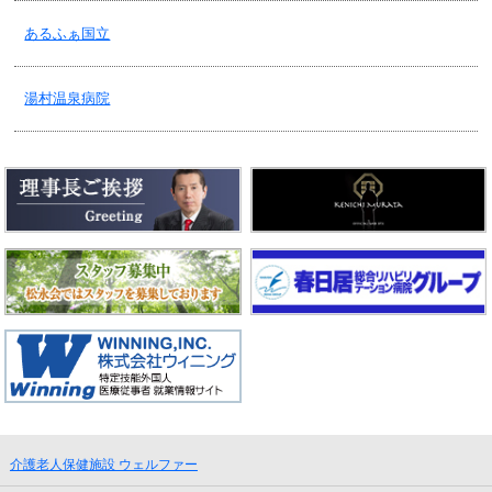
あるふぁ国立
2026/04/24
老健・短期(予防含)・通所リハビリ(予防含)・重要事項説明書！
湯村温泉病院
2026/04/24
居宅介護支援事業所・重要事項説明書！
2026/04/23
老健・ゴールデンウィークの面会について！
2026/04/13
老健・４月の行事食！
2026/03/03
介護老人保健施設 ウェルファー