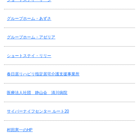
2026/05/01
グループホーム・あずさ
老健・所定疾患施設療養実績(２０２５年度)のご報告！
グループホーム・アゼリア
2026/04/24
デイサービス(予防含)・重要事項説明書！
ショートステイ・リリー
2026/04/24
春日居リハビリ指定居宅介護支援事業所
グループホーム(予防含)・重要事項説明書！
医療法人社団 静山会 清川病院
2026/04/24
訪問リハビリ(予防含)・重要事項説明書！
サイバーナイフセンター ルート20
2026/04/24
村田憲一のHP
ケア24堀ノ内・重要事項説明書！