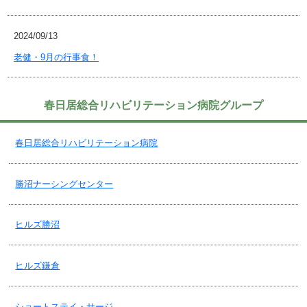
2024/09/13
老健・9月の行事食！
2024/09/09
春日居総合リハビリテーション病院グループ
老健・４階の制限付面会中止について！
春日居総合リハビリテーション病院
2024/09/03
老健・空床情報！2024.9.3更新
勝沼ナーシングセンター
2024/08/26
ヒルズ勝沼
老健・納涼祭2024！
ヒルズ鎌倉
2024/08/20
グループホーム・8月 季節の便り
ショートステイ・サージ