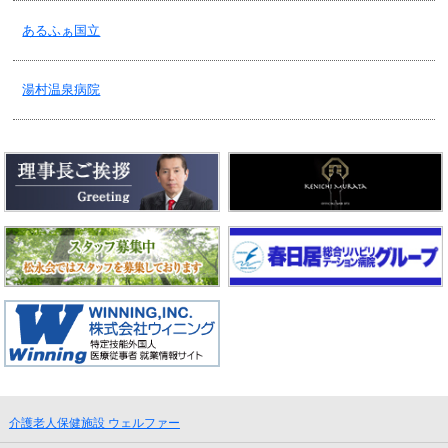
老健・オンライン面会予約状況 ～8/23(金)
あるふぁ国立
2024/08/06
湯村温泉病院
老健・３階の制限付面会中止について！
2024/07/26
老健・空床情報！2024.7.26更新
2024/07/17
老健・保険証類ご提示のお願い！
2024/07/16
老健・制限付面会前の確認！
介護老人保健施設 ウェルファー
2024/07/08