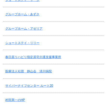
2024/08/15
グループホーム・あずさ
松永会・台風７号接近に伴う営業(デイケア・デイサービス・訪問リハ
ビリ)について！
グループホーム・アゼリア
2024/08/14
ショートステイ・リリー
老健・３階の制限付面会再開のお知らせ！
春日居リハビリ指定居宅介護支援事業所
2024/08/09
松永会・各事業所の夏季休業についてのお知らせ！
医療法人社団 静山会 清川病院
2024/08/09
サイバーナイフセンター ルート20
老健・空床情報！2024.8.9更新
村田憲一のHP
2024/08/08