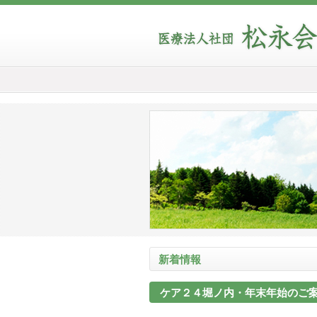
新着情報
ケア２４堀ノ内・年末年始のご