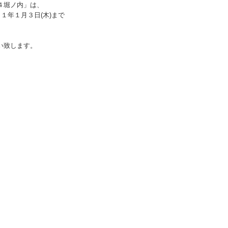
４堀ノ内」は、
１年１月３日(木)まで
い致します。