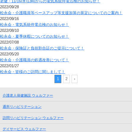
老健・11/16(水)13時からの電気系統停電点検のお知らせ！
2022/09/28
松永会・介護職員等ベースアップ等支援加算の算定についてのご案内！
2022/09/16
松永会・電気系統停電点検のお知らせ！
2022/08/10
松永会・夏季休暇についてのお知らせ！
2022/07/08
松永会・保険証と負担割合証のご提示について！
2022/05/20
松永会・介護職員の処遇改善について！
2022/01/27
松永会・皆様のご訪問に関しまして！
1
2
›
介護老人保健施設 ウェルファー
通所リハビリテーション
訪問リハビリテーション ウェルファー
デイサービス ウェルファー