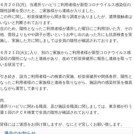
６月２０日(月)、当通所リハビリご利用者様が新型コロナウイルス感染症の
陽性診断を受けたと、ご家族様から連絡が入りました。
この件に関し、杉並保健所から聞き取り調査がありましたが、濃厚接触者は
いないと判断されております。
念のため、陽性となったご利用者様が通所した曜日にご利用頂いた方、その
他、普段よりもやや調子が悪いというお申し出のあった方にも抗原検査を実
施し、実施した方に関しましては全員の陰性が確認されております。
６月２１日(火)に入り、別のご家族からご利用者様が新型コロナウイルス感
染症の陽性になったと連絡があり、改めて杉並保健所に報告し連絡を取って
いる状況です。
引き続き、該当ご利用者様への検査の実施、杉並保健所や関係各所、陽性と
なったご利用者様のご家族様と連絡を取りながら、施設内の感染対策を徹底
しながら運営して参ります。
尚、
通所リハビリに関わる職員、及び施設全職員に関しましては、東京都が行う
週１回のＰＣＲ検査で全員の陰性が確認されております。
皆様にはご迷惑をお掛け致しますが、なにとぞ宜しくお願い致します。
過去のお知らせ